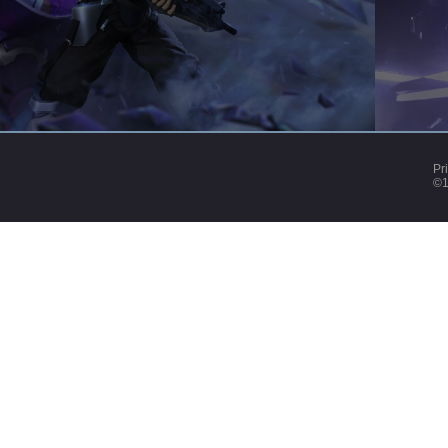
Pr
©1